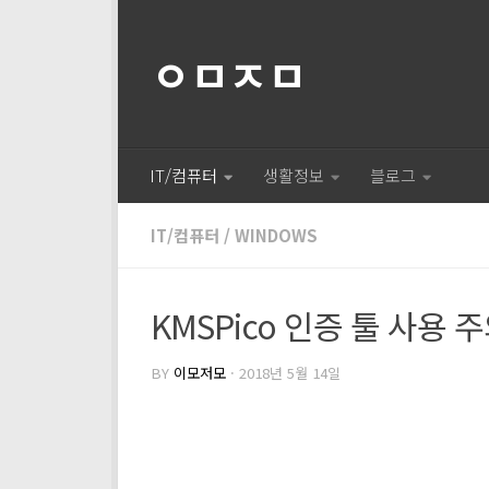
ㅇㅁㅈㅁ
IT/컴퓨터
생활정보
블로그
IT/컴퓨터
/
WINDOWS
KMSPico 인증 툴 사용
BY
이모저모
·
2018년 5월 14일