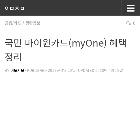
ㅇㅁㅈㅁ
금융/카드
/
생활정보
0
국민 마이원카드(myOne) 혜택
정리
BY
이모저모
· PUBLISHED
2018년 4월 20일
· UPDATED
2018년 4월 19일