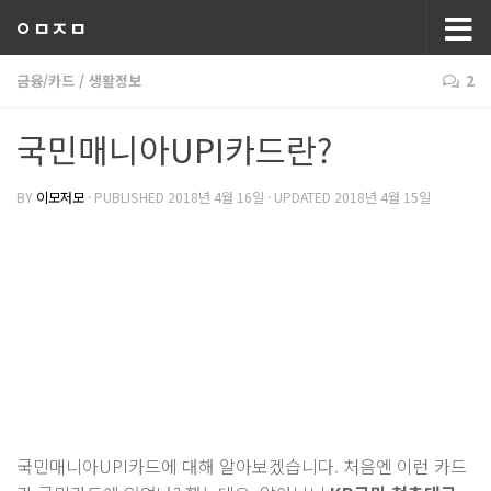
ㅇㅁㅈㅁ
금융/카드
/
생활정보
2
국민매니아UPI카드란?
BY
이모저모
· PUBLISHED
2018년 4월 16일
· UPDATED
2018년 4월 15일
국민매니아UPI카드에 대해 알아보겠습니다. 처음엔 이런 카드