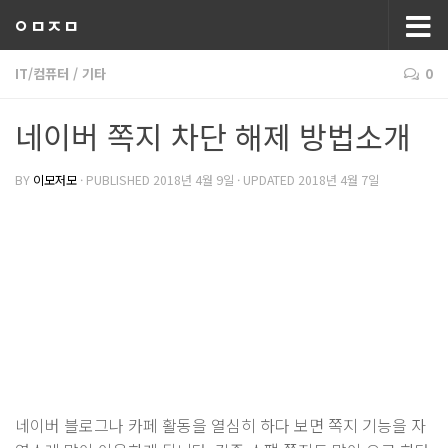
ㅇㅁㅈㅁ
IT/컴퓨터
/
기타
0
네이버 쪽지 차단 해제 방법소개
BY
이모저모
· PUBLISHED
2018년 4월 9일
· UPDATED
2018년 4월 7일
네이버 블로그나 카페 활동을 열심히 하다 보면 쪽지 기능을 자