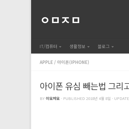
ㅇㅁㅈㅁ
IT/컴퓨터
생활정보
블로그
APPLE
/
아이폰(IPHONE)
아이폰 유심 빼는법 그리
BY
이모저모
· PUBLISHED
2018년 4월 8일
· UPDAT