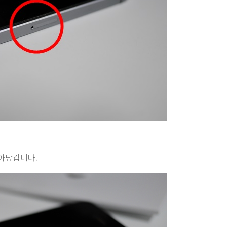
잡아당깁니다.