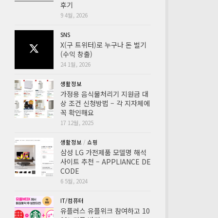
후기
9 4월, 2026
SNS
X(구 트위터)로 누구나 돈 벌기
(수익 창출)
24 1월, 2026
생활정보
가정용 음식물처리기 지원금 대
상 조건 신청방법 – 각 지자체에
꼭 확인해요
17 12월, 2025
생활정보
/
쇼핑
삼성 LG 가전제품 모델명 해석
사이트 추천 – APPLIANCE DE
CODE
6 5월, 2024
IT/컴퓨터
유플러스 유플위크 참여하고 10