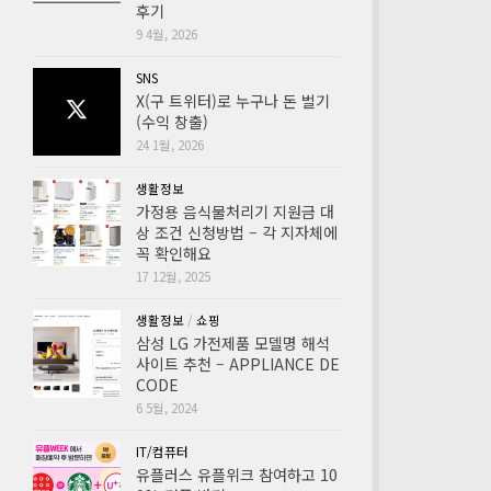
후기
9 4월, 2026
SNS
X(구 트위터)로 누구나 돈 벌기
(수익 창출)
24 1월, 2026
생활정보
가정용 음식물처리기 지원금 대
상 조건 신청방법 – 각 지자체에
꼭 확인해요
17 12월, 2025
생활정보
/
쇼핑
삼성 LG 가전제품 모델명 해석
사이트 추천 – APPLIANCE DE
CODE
6 5월, 2024
IT/컴퓨터
유플러스 유플위크 참여하고 10