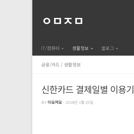
ㅇㅁㅈㅁ
IT/컴퓨터
생활정보
블로그
금융/카드
/
생활정보
신한카드 결제일별 이용기
BY
이모저모
·
2018년 1월 25일