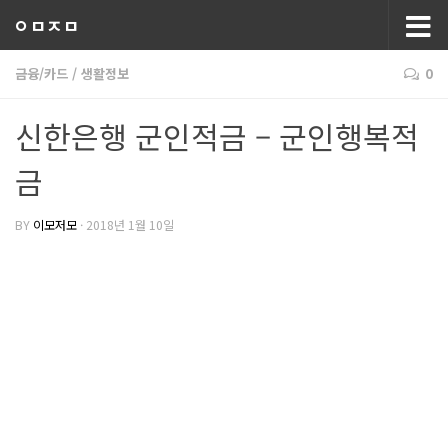
ㅇㅁㅈㅁ
금융/카드
/
생활정보
0
신한은행 군인적금 – 군인행복적
금
BY
이모저모
·
2018년 1월 10일