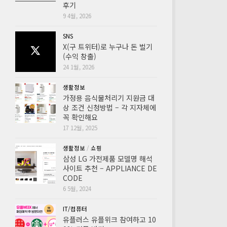
후기
9 4월, 2026
SNS
X(구 트위터)로 누구나 돈 벌기
(수익 창출)
24 1월, 2026
생활정보
가정용 음식물처리기 지원금 대
상 조건 신청방법 – 각 지자체에
꼭 확인해요
17 12월, 2025
생활정보
/
쇼핑
삼성 LG 가전제품 모델명 해석
사이트 추천 – APPLIANCE DE
CODE
6 5월, 2024
IT/컴퓨터
유플러스 유플위크 참여하고 10