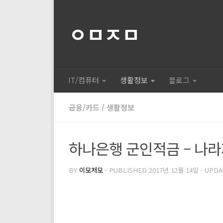
ㅇㅁㅈㅁ
IT/컴퓨터
생활정보
블로그
금융/카드
/
생활정보
하나은행 군인적금 – 나라
BY
이모저모
· PUBLISHED
2017년 12월 14일
· UPD