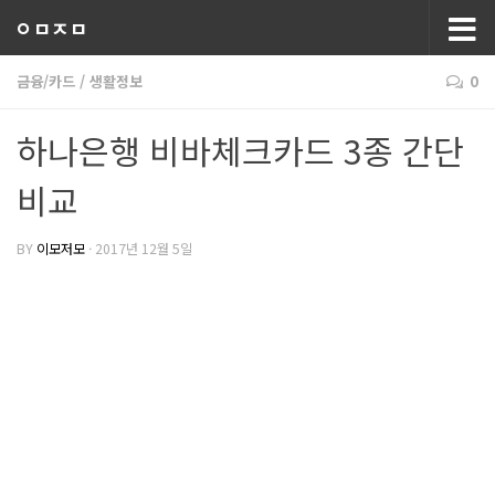
ㅇㅁㅈㅁ
금융/카드
/
생활정보
0
하나은행 비바체크카드 3종 간단
비교
BY
이모저모
·
2017년 12월 5일