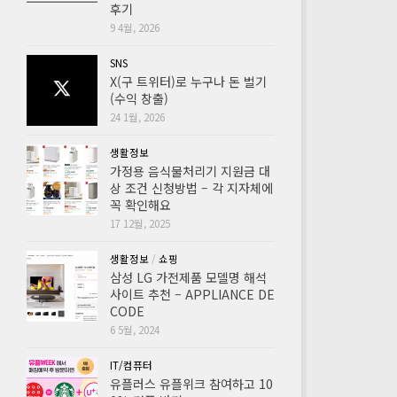
후기
9 4월, 2026
SNS
X(구 트위터)로 누구나 돈 벌기
(수익 창출)
24 1월, 2026
생활정보
가정용 음식물처리기 지원금 대
상 조건 신청방법 – 각 지자체에
꼭 확인해요
17 12월, 2025
생활정보
/
쇼핑
삼성 LG 가전제품 모델명 해석
사이트 추천 – APPLIANCE DE
CODE
6 5월, 2024
IT/컴퓨터
유플러스 유플위크 참여하고 10