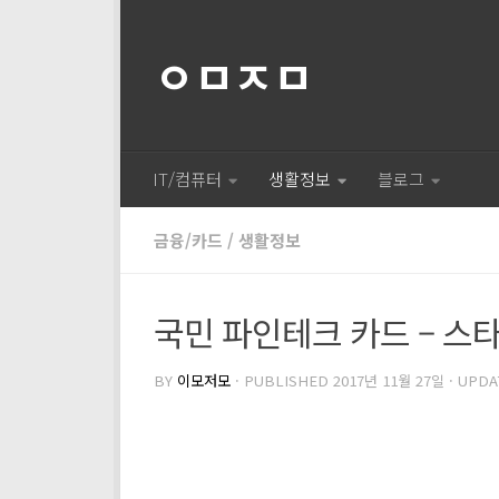
ㅇㅁㅈㅁ
IT/컴퓨터
생활정보
블로그
금융/카드
/
생활정보
국민 파인테크 카드 – 스타
BY
이모저모
· PUBLISHED
2017년 11월 27일
· UPD