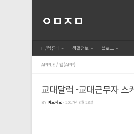
ㅇㅁㅈㅁ
IT/컴퓨터
생활정보
블로그
APPLE
/
앱(APP)
교대달력 -교대근무자 스케
BY
이모저모
·
2017년 3월 28일