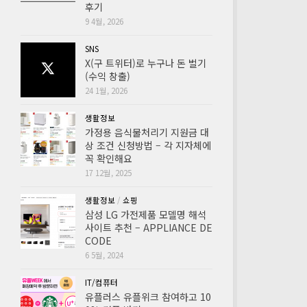
후기
9 4월, 2026
SNS
X(구 트위터)로 누구나 돈 벌기
(수익 창출)
24 1월, 2026
생활정보
가정용 음식물처리기 지원금 대
상 조건 신청방법 – 각 지자체에
꼭 확인해요
17 12월, 2025
생활정보
/
쇼핑
삼성 LG 가전제품 모델명 해석
사이트 추천 – APPLIANCE DE
CODE
6 5월, 2024
IT/컴퓨터
유플러스 유플위크 참여하고 10