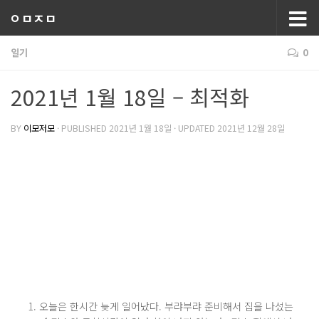
ㅇㅁㅈㅁ
일기
0
2021년 1월 18일 – 최적화
BY
이모저모
· PUBLISHED
2021년 1월 18일
· UPDATED
2021년 12월 28일
오늘은 한시간 늦게 일어났다. 부랴부랴 준비해서 집을 나섰는