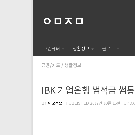
ㅇㅁㅈㅁ
IT/컴퓨터
생활정보
블로그
금융/카드
/
생활정보
IBK 기업은행 썸적금 썸
BY
이모저모
· PUBLISHED
2017년 10월 16일
· UPD