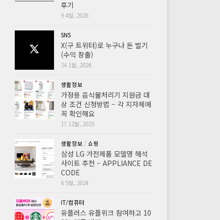
후기
9 4월, 2026
SNS
X(구 트위터)로 누구나 돈 벌기
(수익 창출)
24 1월, 2026
생활정보
가정용 음식물처리기 지원금 대
상 조건 신청방법 – 각 지자체에
꼭 확인해요
17 12월, 2025
생활정보
/
쇼핑
삼성 LG 가전제품 모델명 해석
사이트 추천 – APPLIANCE DE
CODE
6 5월, 2024
IT/컴퓨터
유플러스 유플위크 참여하고 10