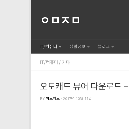
ㅇㅁㅈㅁ
IT/컴퓨터
생활정보
블로그
IT/컴퓨터
/
기타
오토캐드 뷰어 다운로드 – D
BY
이모저모
·
2017년 10월 11일