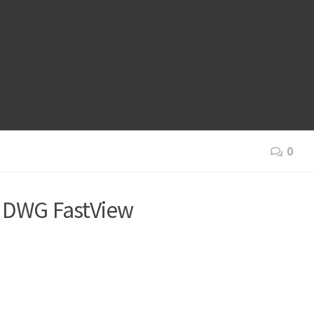
0
WG FastView