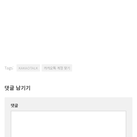
Tags:
KAKAOTALK
카카오톡 계정 찾기
댓글 남기기
댓글