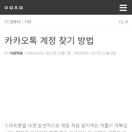
ㅇㅁㅈㅁ
IT/컴퓨터
/
기타
0
카카오톡 계정 찾기 방법
BY
이모저모
· PUBLISHED
2017년 10월 7일
· UPDATED
2017년 10월 4일
스마트폰을 사면 일반적으로 제일 처음 설치하는 어플이 카톡입