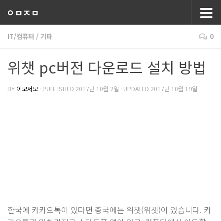
ㅇㅁㅈㅁ
IT/컴퓨터
/
기타
0
위챗 pc버전 다운로드 설치 방법
BY
이모저모
· PUBLISHED
2017년 10월 2일
· UPDATED
2017년 10월 19일
한국에 카카오톡이 있다면 중국에는 위챗(위쳇)이 있습니다. 카