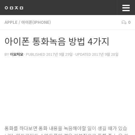
ㅇㅁㅈㅁ
APPLE
/
아이폰(IPHONE)
0
아이폰 통화녹음 방법 4가지
BY
이모저모
· PUBLISHED
2017년 9월 29일
· UPDATED
2017년 9월 28일
통화를 하다보면 통화 내용을 녹음해야할 일이 생길 때가 있습