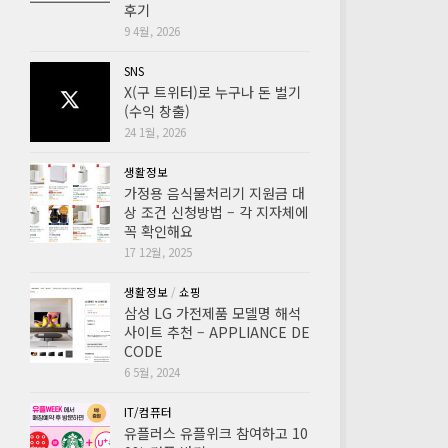
후기
9 4월, 2026
SNS
X(구 트위터)로 누구나 돈 벌기
(수익 창출)
24 1월, 2026
생활정보
가정용 음식물처리기 지원금 대
상 조건 신청방법 – 각 지자체에
꼭 확인해요
17 12월, 2025
생활정보
/
쇼핑
삼성 LG 가전제품 모델명 해석
사이트 추천 – APPLIANCE DE
CODE
6 5월, 2024
IT/컴퓨터
유플러스 유플위크 참여하고 10