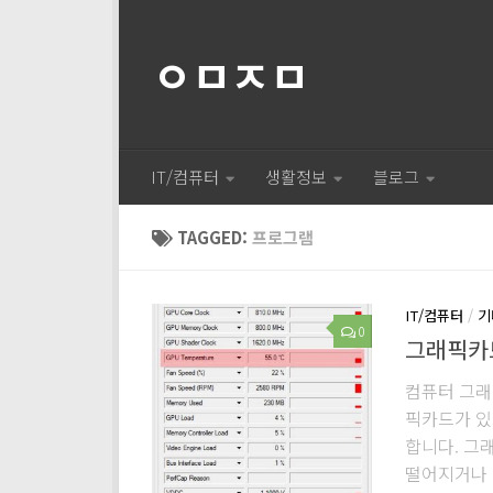
ㅇㅁㅈㅁ
IT/컴퓨터
생활정보
블로그
TAGGED:
프로그램
IT/컴퓨터
/
기
0
그래픽카
컴퓨터 그래
픽카드가 있
합니다. 그
떨어지거나 