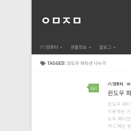
ㅇㅁㅈㅁ
IT/컴퓨터
생활정보
블로그
TAGGED:
윈도우 파티션 나누기
IT/컴퓨터
/
W
0
윈도우 
윈도우 파티
이용하는 기
도우 파티션
어 C:에는 윈