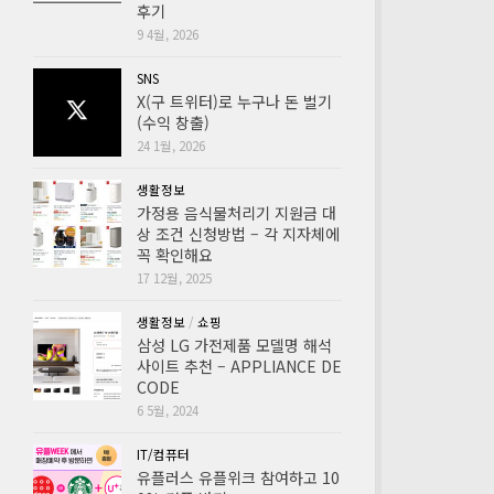
후기
9 4월, 2026
SNS
X(구 트위터)로 누구나 돈 벌기
(수익 창출)
24 1월, 2026
생활정보
가정용 음식물처리기 지원금 대
상 조건 신청방법 – 각 지자체에
꼭 확인해요
17 12월, 2025
생활정보
/
쇼핑
삼성 LG 가전제품 모델명 해석
사이트 추천 – APPLIANCE DE
CODE
6 5월, 2024
IT/컴퓨터
유플러스 유플위크 참여하고 10