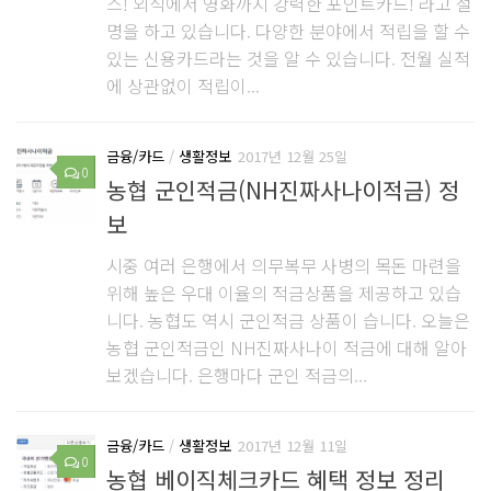
스! 외식에서 영화까지 강력한 포인트카드!’라고 설
명을 하고 있습니다. 다양한 분야에서 적립을 할 수
있는 신용카드라는 것을 알 수 있습니다. 전월 실적
에 상관없이 적립이...
금융/카드
/
생활정보
2017년 12월 25일
0
농협 군인적금(NH진짜사나이적금) 정
보
시중 여러 은행에서 의무복무 사병의 목돈 마련을
위해 높은 우대 이율의 적금상품을 제공하고 있습
니다. 농협도 역시 군인적금 상품이 습니다. 오늘은
농협 군인적금인 NH진짜사나이 적금에 대해 알아
보겠습니다. 은행마다 군인 적금의...
금융/카드
/
생활정보
2017년 12월 11일
0
농협 베이직체크카드 혜택 정보 정리